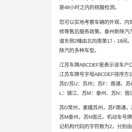
是48小时之内的核酸检测。
您可以实地考察车辆的外观、内
修等售后服务政策。泰州新陕汽汽
道东侧2幢由北向南第17 - 1
陕汽的多种车型。
江苏车牌ABCDEF是表示该车
江苏车牌号字母ABCDEF排序
苏E/苏U：苏州；苏F：南通、
L：镇江、苏M：泰州、苏N：宿
苏D常州，素娥苏州，苏F南通，
苏M泰州，苏N宿迁。机动车号
记机构代码的字符数为2，分别