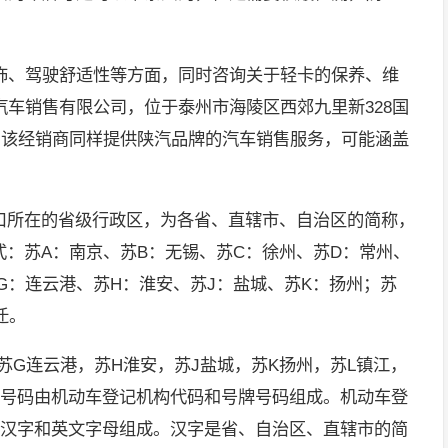
饰、驾驶舒适性等方面，同时咨询关于轻卡的保养、维
车销售有限公司，位于泰州市海陵区西郊九里新328国
8间。该经销商同样提供陕汽品牌的汽车销售服务，可能涵盖
户口所在的省级行政区，为各省、直辖市、自治区的简称，
方式：苏A：南京、苏B：无锡、苏C：徐州、苏D：常州、
苏G：连云港、苏H：淮安、苏J：盐城、苏K：扬州；苏
迁。
苏G连云港，苏H淮安，苏J盐城，苏K扬州，苏L镇江，
牌号码由机动车登记机构代码和号牌号码组成。机动车登
由汉字和英文字母组成。汉字是省、自治区、直辖市的简