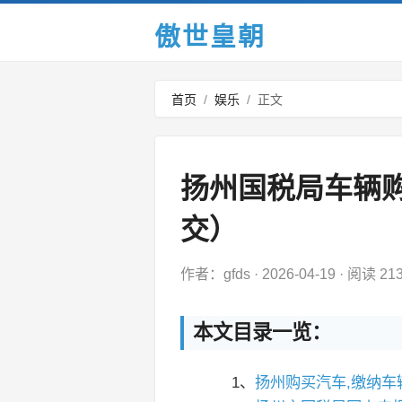
傲世皇朝
首页
/
娱乐
/
正文
扬州国税局车辆
交）
作者：gfds
·
2026-04-19
·
阅读 21
本文目录一览：
1、
扬州购买汽车,缴纳车