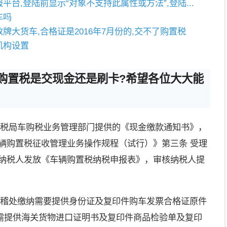
台,登陆前显示“对象不支持此属性或方法”,登陆...
车吗
牌大货车,合格证是2016年7月份的,交不了购置税
机构设置
购置税是交现金还是刷卡?希望各位大大能
国税局车购税业务管理部门提供的《现金缴款通知书》，
辆购置税征收管理业务操作规程（试行）》第三条 受理
向纳税人发放《车辆购置税纳税申报表》，审核纳税人提
征稽处缴纳需要提供身份证及复印件购车发票合格证原件
需提供海关货物进口证明书及复印件商品检验单及复印