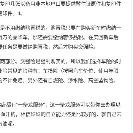
多复印几张以备用非本地户口要提供暂住证原件和复印件
复印件。4。
那是不用缴纳购置税的。购置税只要在购买新车时缴纳一
百万的豪华车，那还需要缴纳奢侈品税。在买回新车后
要任务是要缴纳购置税，然后才购买交强险。
险两部分。交强险是强制购买的，所以我们选择车险的时
业险常见的险种有：车损险（按照汽车价位、使用年限
的不计免赔。另外还有自燃险、涉水险、高空坠物险、
。
S店都有“一条龙服务”，这一条龙服务可以带你去办理以
是血汗钱，相信妹妹的自立能力还是比较好的，就自己去
汽油呢。