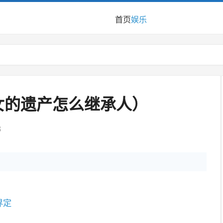
首页
娱乐
女的遗产怎么继承人）
3
界定