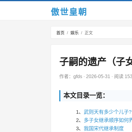
傲世皇朝
首页
/
娱乐
/
正文
子嗣的遗产（子
作者：gfds
·
2026-05-31
·
阅读 15
本文目录一览：
1、
武则天有多少个儿子?
2、
多子女继承顺序如何
3、
我国宋代继承制度